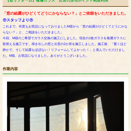
【窓リフォーム】複層ガラス 次世代住宅ポイント制度利用
「窓の結露がひどくてどうにかならない？」とご依頼をいただきました。
⦿スタッフより⦿
これまで、何度もお世話になっておりましたM様から「窓の結露がひどくてどうにかな
らない？」と、ご相談をいただきました。
今回、M様のご希望でガラス交換の施工にしました。現在の1枚ガラスを複層ガラスに
取替える施工です。掃き出しの窓と出窓の2か所を施工しました。施工後、「驚くほど
静かで、そして結露もほぼない！リフォームしてよかった！」と喜んでいただけまし
た。M様、お世話になりました。ありがとうございました。
作業内容